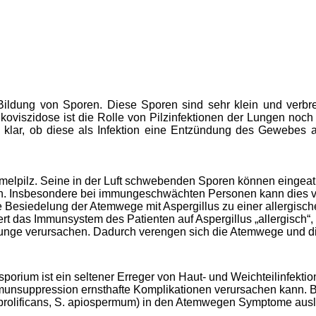
Bildung von Sporen. Diese Sporen sind sehr klein und verbrei
viszidose ist die Rolle von Pilzinfektionen der Lungen noch 
ig klar, ob diese als Infektion eine Entzündung des Gewebes a
mmelpilz. Seine in der Luft schwebenden Sporen können eingeatm
 Insbesondere bei immungeschwächten Personen kann dies v
 Besiedelung der Atemwege mit Aspergillus zu einer allergisc
t das Immunsystem des Patienten auf Aspergillus „allergisch“, 
nge verursachen. Dadurch verengen sich die Atemwege und d
orium ist ein seltener Erreger von Haut- und Weichteilinfekti
munsuppression ernsthafte Komplikationen verursachen kann. B
prolificans, S. apiospermum) in den Atemwegen Symptome auslös