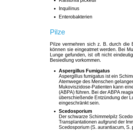
Ralstonia pickettii
Inquilinus
Enterobakterien
Pilze
Pilze vermehren sich z. B. durch die 
können sie eingeatmet werden. Bei Muko
Lunge gefunden, ist oft nicht eindeut
Besiedlung vorkommen.
Aspergillus Fumigatus
Aspergillus fumigatus ist ein Schi
Atemwege des Menschen gelangen.
Mukoviszidose-Patienten kann eine
(ABPA) führen. Bei der ABPA reagier
überschießende Entzündung der Lu
eingeschränkt sein.
Scedosporium
Der schwarze Schimmelpilz Scedosp
Transplantationen aufgrund der Im
Scedosporium (S. aurantiacum, S. 