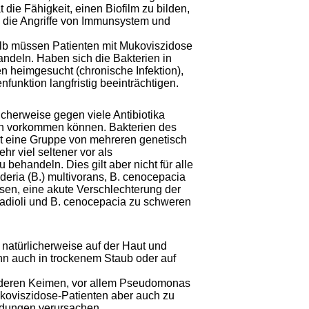
ie Fähigkeit, einen Biofilm zu bilden,
, die Angriffe von Immunsystem und
alb müssen Patienten mit Mukoviszidose
ndeln. Haben sich die Bakterien in
n heimgesucht (chronische Infektion),
unktion langfristig beeinträchtigen.
cherweise gegen viele Antibiotika
men vorkommen können. Bakterien des
t eine Gruppe von mehreren genetisch
r viel seltener vor als
 behandeln. Dies gilt aber nicht für alle
ria (B.) multivorans, B. cenocepacia
en, eine akute Verschlechterung der
adioli und B. cenocepacia zu schweren
natürlicherweise auf der Haut und
nn auch in trockenem Staub oder auf
 anderen Keimen, vor allem Pseudomonas
ukoviszidose-Patienten aber auch zu
ndungen verursachen.