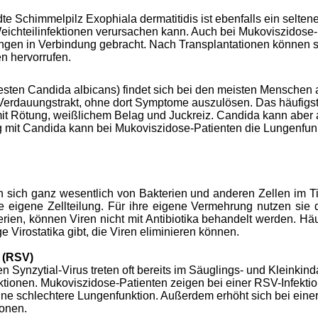
 Schimmelpilz Exophiala dermatitidis ist ebenfalls ein seltene
eichteilinfektionen verursachen kann. Auch bei Mukoviszidose-
en in Verbindung gebracht. Nach Transplantationen können seh
n hervorrufen.
sten Candida albicans) findet sich bei den meisten Menschen
erdauungstrakt, ohne dort Symptome auszulösen. Das häufigste K
 mit Rötung, weißlichem Belag und Juckreiz. Candida kann aber
g mit Candida kann bei Mukoviszidose-Patienten die Lungenfunk
n sich ganz wesentlich von Bakterien und anderen Zellen im T
 eigene Zellteilung. Für ihre eigene Vermehrung nutzen sie 
terien, können Viren nicht mit Antibiotika behandelt werden. Hä
Virostatika gibt, die Viren eliminieren können.
s (RSV)
n Synzytial-Virus treten oft bereits im Säuglings- und Kleinkinda
ionen. Mukoviszidose-Patienten zeigen bei einer RSV-Infektion
e schlechtere Lungenfunktion. Außerdem erhöht sich bei einer 
ionen.