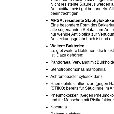
Nicht resistente S.aureus werden a
Antibiotika meist gut behandeln. A
beeinträchtigen.
MRSA: resistente Staphylokokk
Eine besondere Form des Bakteriums
alle sogenannten Betalactam-Antibi
nur wenige Antibiotika zur Verfügu
Ansteckungsgefahr hoch ist und d
Weitere Bakterien
Es gibt weitere Bakterien, die Infe
ist. Dazu gehören:
Pandoraea (verwandt mit Burkholde
Stenotrophomonas maltophilia
Achromobacter xylosoxidans
Haemophilus influenzae (gegen Hae
(STIKO) bereits für Säuglinge im Al
Pneumokokken (Gegen Pneumokokken
und für Menschen mit Risikofaktor
Nocardia