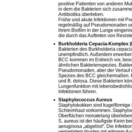
positive Patienten von anderen Muk
in dem die Bakterien sich zusammen
Antibiotika überleben.
Frühe und akute Infektionen mit P
regelmäßig auf Pseudomonaden unte
ihrem Biofilm in der Lunge eingeni
die durch das Auftreten von Resist
Burkholderia Cepacia-Komplex 
Bakterien des Burkholderia cepaci
unempfindlich. Außerdem erwerben 
BCC kommen im Erdreich vor, beso
ähnlichen Bakterienspezies. Bakte
Pseudomonaden, aber der Verlauf der
Spezies des BCC gleichermaßen. Fü
und B. dolosa. Diese Bakterien k
Lungenfunktion mit lebensbedrohli
Infektionen führen.
Staphylococcus Aureus
Staphylokokken sind kugelförmige 
Schleimhaut vorkommen. Staphyloco
Oberflächen monatelang überleben
S. aureus ist der häufigste Keim 
aeruginosa „abgelöst“. Die Infekti
vermehrtem Husten mit eitrigem Au