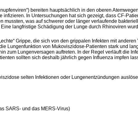
chnupfenviren“) bereiten hauptsächlich in den oberen Atemweg
 infizieren. In Untersuchungen hat sich gezeigt, dass CF-Patien
en mussten, was auf schwerer oder länger verlaufende bakteriel
. Eine langfristige Schädigung der Lunge durch Rhinoviren wurd
„echte“ Grippe, die sich von den grippalen Infekten mit anderen
h die Lungenfunktion von Mukoviszidose-Patienten stark und lang
 zum Lungenversagen auftreten. In der Regel verläuft die Infek
enten sollten sich deshalb jährlich gegen Influenza impfen las
koviszidose selten Infektionen oder Lungenentzündungen auslö
 das SARS- und das MERS-Virus)