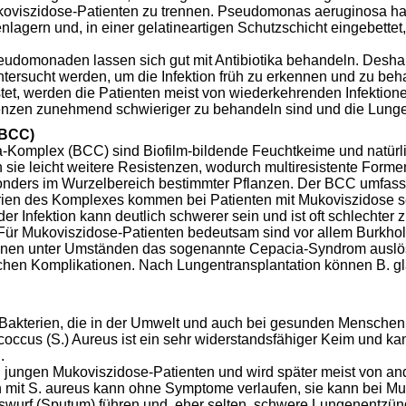
oviszidose-Patienten zu trennen. Pseudomonas aeruginosa hat d
lagern und, in einer gelatineartigen Schutzschicht eingebettet
seudomonaden lassen sich gut mit Antibiotika behandeln. Desh
rsucht werden, um die Infektion früh zu erkennen und zu beha
stet, werden die Patienten meist von wiederkehrenden Infektione
enzen zunehmend schwieriger zu behandeln sind und die Lungenf
(BCC)
a-Komplex (BCC) sind Biofilm-bildende Feuchtkeime und natürli
sie leicht weitere Resistenzen, wodurch multiresistente For
nders im Wurzelbereich bestimmter Pflanzen. Der BCC umfass
rien des Komplexes kommen bei Patienten mit Mukoviszidose seh
 Infektion kann deutlich schwerer sein und ist oft schlechter zu
r Mukoviszidose-Patienten bedeutsam sind vor allem Burkholde
önnen unter Umständen das sogenannte Cepacia-Syndrom auslös
chen Komplikationen. Nach Lungentransplantation können B. gl
Bakterien, die in der Umwelt und auch bei gesunden Menschen 
ccus (S.) Aureus ist ein sehr widerstandsfähiger Keim und ka
.
bei jungen Mukoviszidose-Patienten und wird später meist von
on mit S. aureus kann ohne Symptome verlaufen, sie kann bei M
swurf (Sputum) führen und, eher selten, schwere Lungenentzü