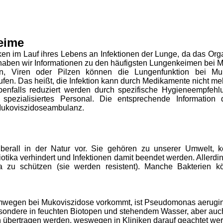
eime
ken im Lauf ihres Lebens an Infektionen der Lunge, da das O
eite haben wir Informationen zu den häufigsten Lungenkeimen be
n
,
Viren
oder
Pilzen
können die Lungenfunktion bei Muko
fen. Das heißt, die Infektion kann durch Medikamente nicht me
enfalls reduziert werden durch spezifische Hygieneempfehl
 spezialisiertes Personal. Die entsprechende Information 
 Mukoviszidoseambulanz.
berall in der Natur vor. Sie gehören zu unserer Umwelt, 
tika verhindert und Infektionen damit beendet werden. Allerdi
ka zu schützen (sie werden resistent). Manche Bakterien kö
temwegen bei Mukoviszidose vorkommt, ist Pseudomonas aerug
sondere in feuchten Biotopen und stehendem Wasser, aber auc
übertragen werden, weswegen in Kliniken darauf geachtet w