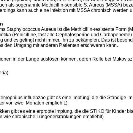
uch als sogenannte Methicillin-sensible S. Aureus (MSSA) beze
llerdings kann auch eine Infektion mit MSSA chronisch werden un
en
 Staphylococcus Aureus ist die Methicillin-resistente Form (M
otika (Penicilline, fast alle Cephalosporine und Carbapeneme)
ng und es gelingt nicht immer, ihn zu bekämpfen. Das ist besond
ies den Umgang mit anderen Patienten erschweren kann.
ktionen in der Lunge auslösen können, deren Rolle bei Mukovisz
ria)
mophilus influenzae gibt es eine Impfung, die die Ständige Im
ter von zwei Monaten empfiehlt.)
 gibt es eine erprobte Impfung, die die STIKO für Kinder bi
en wie chronische Lungenerkrankungen empfiehlt)