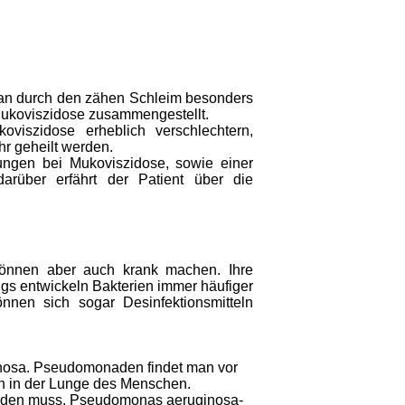
rgan durch den zähen Schleim besonders
i Mukoviszidose zusammengestellt.
viszidose erheblich verschlechtern,
hr geheilt werden.
ungen bei Mukoviszidose, sowie einer
darüber erfährt der Patient über die
können aber auch krank machen. Ihre
ngs entwickeln Bakterien immer häufiger
nnen sich sogar Desinfektionsmitteln
inosa. Pseudomonaden findet man vor
h in der Lunge des Menschen.
erden muss, Pseudomonas aeruginosa-