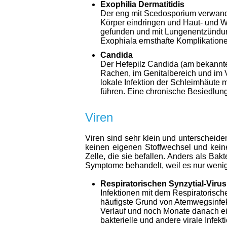
Exophilia Dermatitidis
Der eng mit Scedosporium verwandte
Körper eindringen und Haut- und W
gefunden und mit Lungenentzündung
Exophiala ernsthafte Komplikatione
Candida
Der Hefepilz Candida (am bekannte
Rachen, im Genitalbereich und im V
lokale Infektion der Schleimhäute
führen. Eine chronische Besiedlun
Viren
Viren sind sehr klein und unterscheide
keinen eigenen Stoffwechsel und keine
Zelle, die sie befallen. Anders als Bak
Symptome behandelt, weil es nur wenige 
Respiratorischen Synzytial-Viru
Infektionen mit dem Respiratorische
häufigste Grund von Atemwegsinfekt
Verlauf und noch Monate danach ein
bakterielle und andere virale Infekt