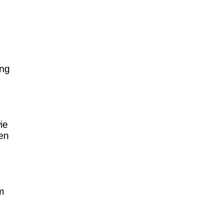
ung
ie
en
m