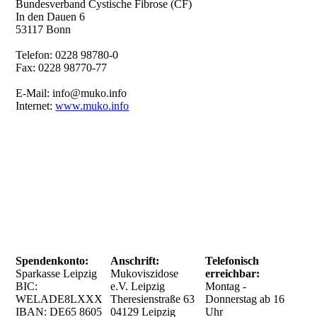
Bundesverband Cystische Fibrose (CF)
In den Dauen 6
53117 Bonn
Telefon: 0228 98780-0
Fax: 0228 98770-77
E-Mail: info@muko.info
Internet:
www.muko.info
Spendenkonto:
Anschrift:
Telefonisch
Sparkasse Leipzig
Mukoviszidose
erreichbar:
BIC:
e.V. Leipzig
Montag -
WELADE8LXXX
Theresienstraße 63
Donnerstag ab 16
IBAN: DE65
8605
04129 Leipzig
Uhr